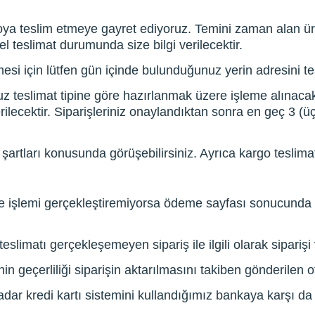
oya teslim etmeye gayret ediyoruz. Temini zaman alan ürü
el teslimat durumunda size bilgi verilecektir.
si için lütfen gün içinde bulunduğunuz yerin adresini tes
z teslimat tipine göre hazırlanmak üzere işleme alınacakt
rilecektir. Siparişleriniz onaylandıktan sonra en geç 3 (
şartları konusunda görüşebilirsiniz. Ayrıca kargo teslimat
le işlemi gerçekleştiremiyorsa ödeme sayfası sonucunda
slimatı gerçekleşemeyen sipariş ile ilgili olarak siparişi
nin geçerliliği siparişin aktarılmasını takiben gönderilen o
dar kredi kartı sistemini kullandığımız bankaya karşı 