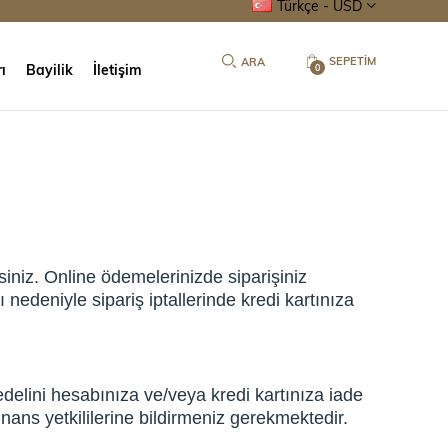
Türkçe - USD
SEPETIM
ı
Bayilik
İletişim
0
iniz. Online ödemelerinizde siparişiniz
nedeniyle sipariş iptallerinde kredi kartınıza
edelini hesabınıza ve/veya kredi kartınıza iade
finans yetkililerine bildirmeniz gerekmektedir.