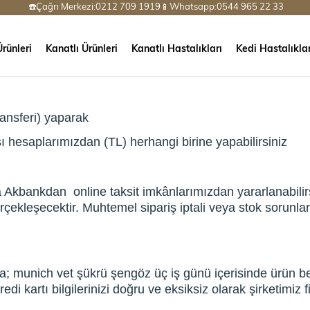
☎️Çağrı Merkezi:0212 709 1919📱Whatsapp:0544 965 22 33
rünleri
Kanatlı Ürünleri
Kanatlı Hastalıkları
Kedi Hastalıklar
ansferi) yaparak
 hesaplarımızdan (TL) herhangi birine yapabilirsiniz
a Akbankdan online taksit imkânlarımızdan yararlanabilirs
çekleşecektir. Muhtemel sipariş iptali veya stok sorunları 
nda; munich vet şükrü şengöz üç iş günü içerisinde ürün b
edi kartı bilgilerinizi doğru ve eksiksiz olarak şirketimiz 