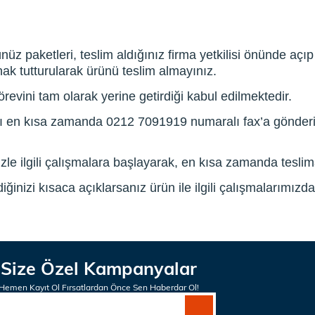
 paketleri, teslim aldığınız firma yetkilisi önünde açıp 
ak tutturularak ürünü teslim almayınız.
revini tam olarak yerine getirdiği kabul edilmektedir.
ağı en kısa zamanda 0212 7091919 numaralı fax’a gönde
nizle ilgili çalışmalara başlayarak, en kısa zamanda tesl
ğinizi kısaca açıklarsanız ürün ile ilgili çalışmalarımız
Size Özel Kampanyalar
Hemen Kayıt Ol Fırsatlardan Önce Sen Haberdar Ol!