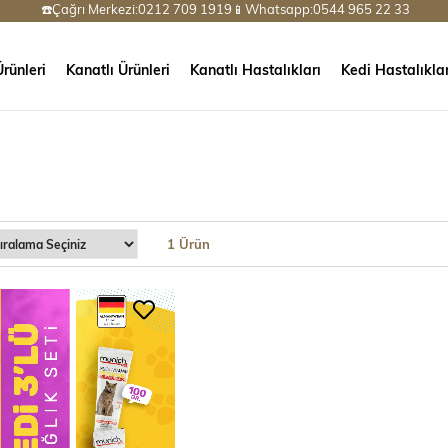
☎️Çağrı Merkezi:0212 709 1919📱Whatsapp:0544 965 22 33
rünleri
Kanatlı Ürünleri
Kanatlı Hastalıkları
Kedi Hastalıklar
1 Ürün