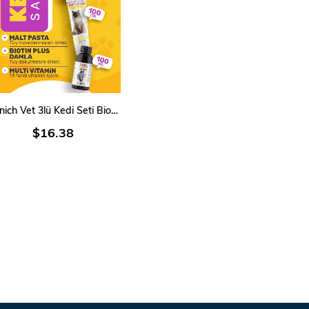
SEPETE EKLE
Munich Vet 3lü Kedi Seti Biotine Plus Damla Multi Vitamin Malt Paste
$16.38