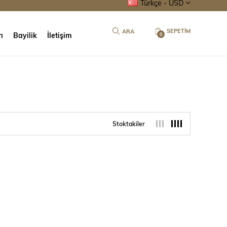
Türkçe - USD
SEPETIM
ı
Bayilik
İletişim
0
Stoktakiler