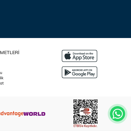
ZMETLERİ
su
lik
at